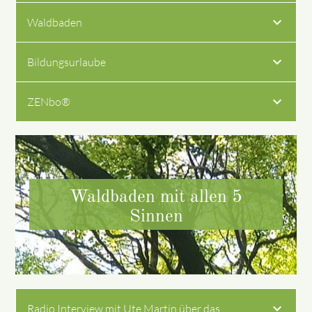
Waldbaden
Bildungsurlaube
ZENbo®
Waldbaden mit allen 5
Sinnen
Radio Interview mit Ute Martin über das